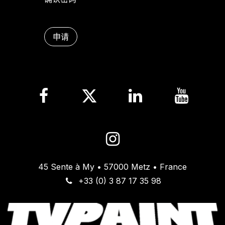
申请
45 Sente à My • 57000 Metz • France
+33 (0) 3 87 17 35 98